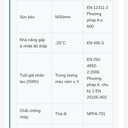
EN 12311-2
Phương
Sức kéo
N/50mm
pháp A ≥
600
Khả năng gấp
-25°C
EN 495-5
ở nhiệt độ thấp
EN ISO
4892-
2:2006
Tuổi già nhân
Trọng lượng
Phương
tạo (500h)
màu xám ≥ 3
pháp A, chu
kỳ 1 EN
20105-A02
Chất chống
Thả đi
NPFA-701
cháy