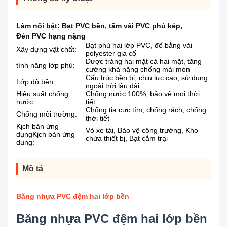
Làm nổi bật:
Bạt PVC bền
,
tấm vải PVC phủ kép
,
Đèn PVC hạng nặng
Bạt phủ hai lớp PVC, đế bằng vải
Xây dựng vật chất:
polyester gia cố
Được tráng hai mặt cả hai mặt, tăng
tính năng lớp phủ:
cường khả năng chống mài mòn
Cấu trúc bền bỉ, chịu lực cao, sử dụng
Lớp độ bền:
ngoài trời lâu dài
Hiệu suất chống
Chống nước 100%, bảo vệ mọi thời
nước:
tiết
Chống tia cực tím, chống rách, chống
Chống môi trường:
thời tiết
Kịch bản ứng
Vỏ xe tải, Bảo vệ công trường, Kho
dụngKịch bản ứng
chứa thiết bị, Bạt cắm trại
dụng:
Mô tả
Băng nhựa PVC đệm hai lớp bền
Băng nhựa PVC đệm hai lớp bền