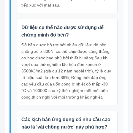
tiếp xúc với mặt sau.
Dữ liệu cụ thể nào được sử dụng để
chứng minh độ bền?
Độ bền được hỗ trợ bởi nhiều dữ liệu: độ bền
chống xé ≥ 800N, có thể chịu được căng thẳng
cơ học được bao phủ bởi thiết bị nặng;Sau khi
vượt qua thử nghiệm lão hóa đèn xenon ở
3500KJ/m2 (giả dụ 12 năm ngoài trời), tỷ lệ duy
trì hiệu suất lớn hơn 88%; Đồng thời đáp ứng
các yêu cầu của uốn cong ở nhiệt độ thấp -30
°C và 100000 chu kỳ thử nghiệm mệt mỏi uốn
cong,thích nghi với môi trường khắc nghiệt.
Các kịch bản ứng dụng có nhu cầu cao
nào là 'vải chống nước' này phù hợp?