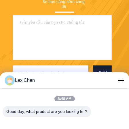
lời bạn càng sớm càng 
tốt.
Gửi
Lex Chen
8:48 AM
Good day, what product are you looking for?
Zhejiang Hanlong New Material Co., Ltd.