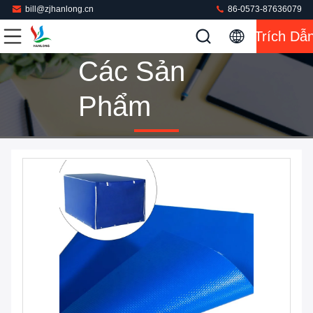
bill@zjhanlong.cn
86-0573-87636079
Trích Dẫ
Các Sản
Phẩm