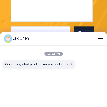
Envío
Lex Chen
12:32 PM
Good day, what product are you looking for?
Zhejiang Hanlong New Material Co., Ltd.
bill@zjhanlong.cn
86-0573-87636079
No. 16 de la calle Huajin, ciu
dad de Zhouwangmiao, ciud
ad de HaiNing, provincia de