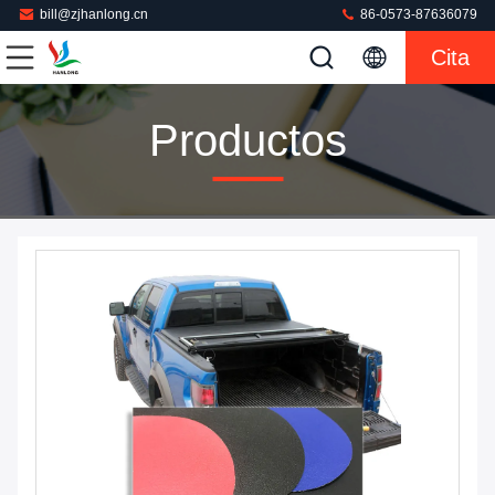
bill@zjhanlong.cn
86-0573-87636079
Cita
Productos