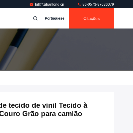
bill@zjhanlong.cn
86-0573-87636079
Citações
Portuguese
e tecido de vinil Tecido à
 Couro Grão para camião