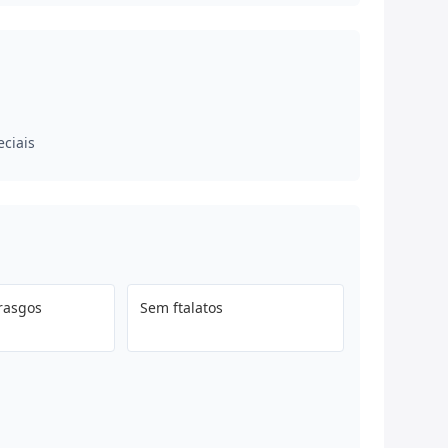
eciais
 rasgos
Sem ftalatos