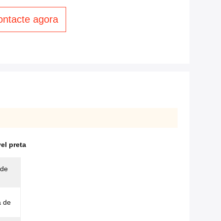
ontacte agora
el preta
 de
a de