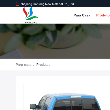
Zhejiang Hanlong New Material Co., Ltd.
Para Casa
Produt
Para casa
/
Produtos