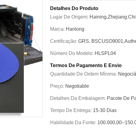
Detalhes Do Produto
Lugar De Origem:
Haining,Zhejiang.Ch
Marca:
Hanlong
Certificação:
GRS, BSCI,ISO9001,Authe
Número Do Modelo:
HLSPL04
Termos De Pagamento E Envio
Quantidade De Ordem Mínima:
Negociá
Preço:
Negotiable
Detalhes Da Embalagem:
Pacote De Pa
Tempo De Entrega:
15-30 Dias
Habilidade Da Fonte:
100.000,00--150.