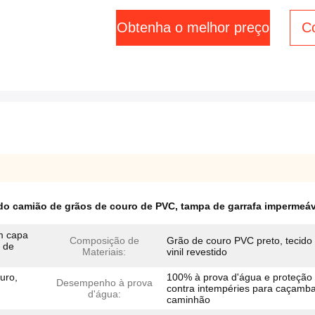
Obtenha o melhor preço
C
do camião de grãos de couro de PVC
,
tampa de garrafa impermeáv
om capa
Composição de
Grão de couro PVC preto, tecido
 de
Materiais:
vinil revestido
uro,
100% à prova d'água e proteção
Desempenho à prova
contra intempéries para caçamb
d'água:
caminhão