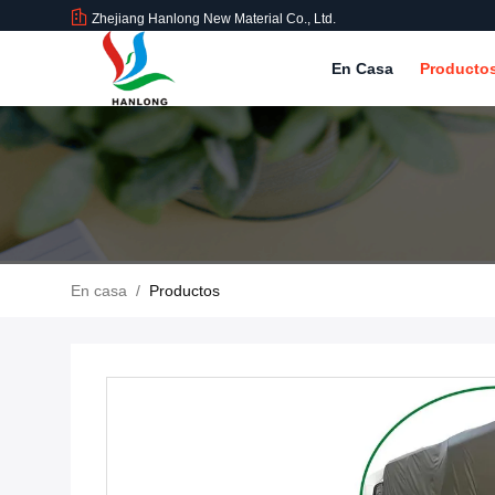
Zhejiang Hanlong New Material Co., Ltd.
En Casa
Producto
En casa
/
Productos