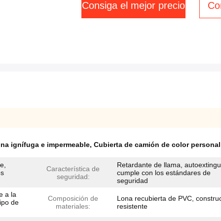
Consiga el mejor precio
Co
na ignífuga e impermeable
,
Cubierta de camión de color personal
e,
Retardante de llama, autoextingu
Característica de
os
cumple con los estándares de
seguridad:
seguridad
 a la
Composición de
Lona recubierta de PVC, constru
tipo de
materiales:
resistente