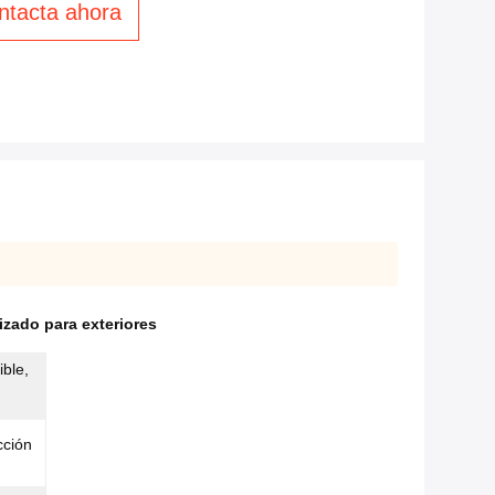
ntacta ahora
izado para exteriores
ible,
cción