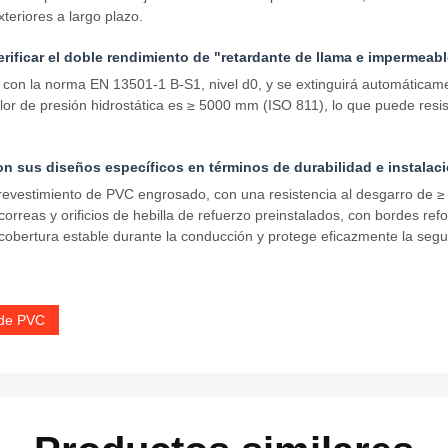
teriores a largo plazo.
rificar el doble rendimiento de "retardante de llama e impermeab
 con la norma EN 13501-1 B-S1, nivel d0, y se extinguirá automáticame
lor de presión hidrostática es ≥ 5000 mm (ISO 811), lo que puede resist
son sus diseños específicos en términos de durabilidad e instalac
n revestimiento de PVC engrosado, con una resistencia al desgarro de ≥ 
orreas y orificios de hebilla de refuerzo preinstalados, con bordes ref
a cobertura estable durante la conducción y protege eficazmente la segu
de PVC