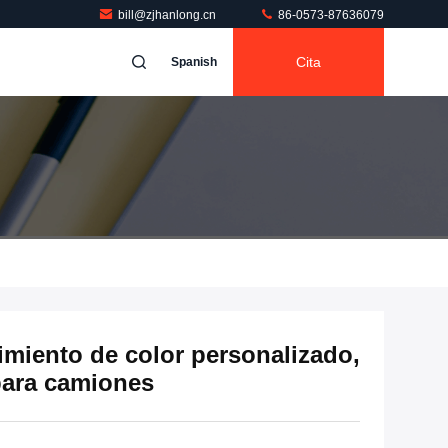
bill@zjhanlong.cn
86-0573-87636079
Cita
Spanish
miento de color personalizado,
para camiones