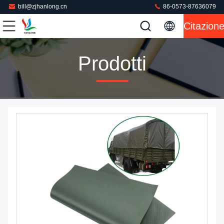
bill@zjhanlong.cn
86-0573-87636079
Citazion
Prodotti