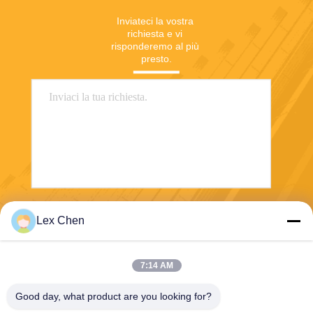
Inviateci la vostra 
richiesta e vi 
risponderemo al più 
presto.
Invia
Lex Chen
7:14 AM
Good day, what product are you looking for?