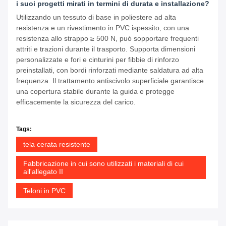
i suoi progetti mirati in termini di durata e installazione?
Utilizzando un tessuto di base in poliestere ad alta
resistenza e un rivestimento in PVC ispessito, con una
resistenza allo strappo ≥ 500 N, può sopportare frequenti
attriti e trazioni durante il trasporto. Supporta dimensioni
personalizzate e fori e cinturini per fibbie di rinforzo
preinstallati, con bordi rinforzati mediante saldatura ad alta
frequenza. Il trattamento antiscivolo superficiale garantisce
una copertura stabile durante la guida e protegge
efficacemente la sicurezza del carico.
Tags:
tela cerata resistente
Fabbricazione in cui sono utilizzati i materiali di cui
all'allegato II
Teloni in PVC