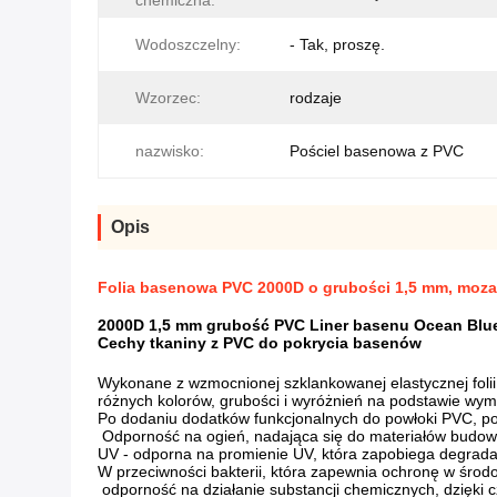
chemiczna:
Wodoszczelny:
- Tak, proszę.
Wzorzec:
rodzaje
nazwisko:
Pościel basenowa z PVC
Opis
Folia basenowa PVC 2000D o grubości 1,5 mm, moza
2000D 1,5 mm grubość PVC Liner basenu Ocean Blue
Cechy tkaniny z PVC do pokrycia basenów
Wykonane z wzmocnionej szklankowanej elastycznej folii 
różnych kolorów, grubości i wyróżnień na podstawie wy
Po dodaniu dodatków funkcjonalnych do powłoki PVC, po
️ Odporność na ogień, nadająca się do materiałów budowl
UV - odporna na promienie UV, która zapobiega degradac
W przeciwności bakterii, która zapewnia ochronę w środo
️ odporność na działanie substancji chemicznych, dzięki