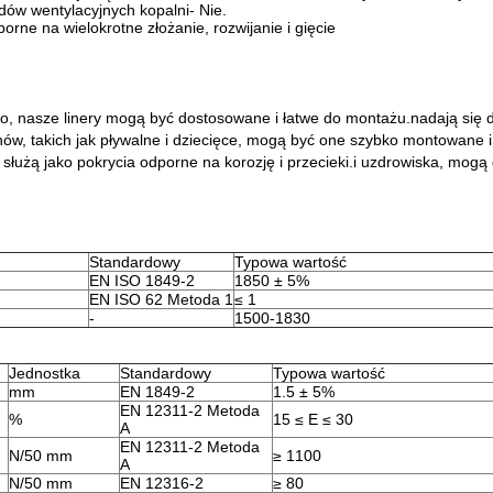
dów wentylacyjnych kopalni
- Nie.
porne na wielokrotne złożanie, rozwijanie i gięcie
o, nasze linery mogą być dostosowane i łatwe do montażu.nadają się 
ów, takich jak pływalne i dziecięce, mogą być one szybko montowan
łużą jako pokrycia odporne na korozję i przecieki.i uzdrowiska, mog
Standardowy
Typowa wartość
EN ISO 1849-2
1850 ± 5%
EN ISO 62 Metoda 1
≤ 1
-
1500-1830
Jednostka
Standardowy
Typowa wartość
mm
EN 1849-2
1.5 ± 5%
EN 12311-2 Metoda
%
15 ≤ E ≤ 30
A
EN 12311-2 Metoda
N/50 mm
≥ 1100
A
N/50 mm
EN 12316-2
≥ 80