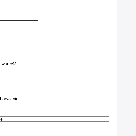
 wartość
barwienia
ie