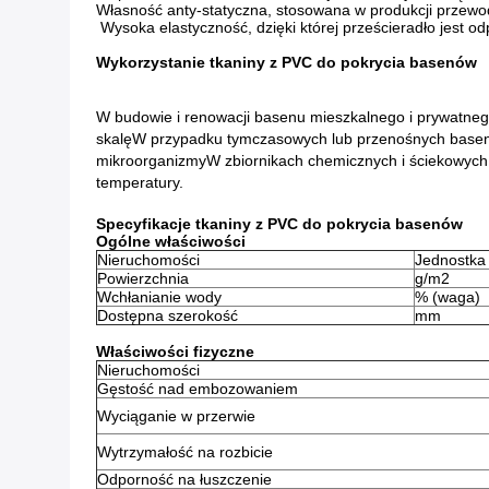
Własność anty-statyczna, stosowana w produkcji przewo
⁠ Wysoka elastyczność, dzięki której prześcieradło jest od
Wykorzystanie tkaniny z PVC do pokrycia basenów
W budowie i renowacji basenu mieszkalnego i prywatneg
skalęW przypadku tymczasowych lub przenośnych basen
mikroorganizmyW zbiornikach chemicznych i ściekowych s
temperatury.
Specyfikacje tkaniny z PVC do pokrycia basenów
Ogólne właściwości
Nieruchomości
Jednostka
Powierzchnia
g/m2
Wchłanianie wody
% (waga)
Dostępna szerokość
mm
Właściwości fizyczne
Nieruchomości
Gęstość nad embozowaniem
Wyciąganie w przerwie
Wytrzymałość na rozbicie
Odporność na łuszczenie