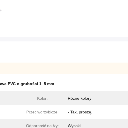
owa PVC o grubości 1
,
5 mm
Kolor:
Różne kolory
Przeciwgrzybicze:
- Tak, proszę.
Odporność na łzy:
Wysoki