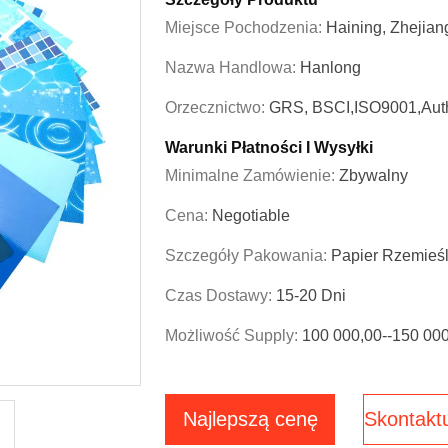
Miejsce Pochodzenia:
Haining, Zhejian
Nazwa Handlowa:
Hanlong
Orzecznictwo:
GRS, BSCI,ISO9001,Auth
Warunki Płatności I Wysyłki
Minimalne Zamówienie:
Zbywalny
Cena:
Negotiable
Szczegóły Pakowania:
Papier Rzemieś
Czas Dostawy:
15-20 Dni
Możliwość Supply:
100 000,00--150 00
Najlepszą cenę
Skontaktu