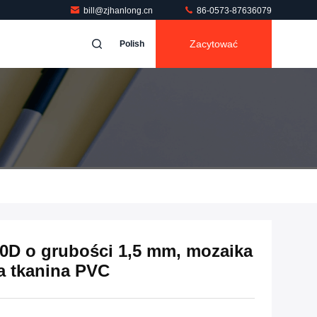
bill@zjhanlong.cn
86-0573-87636079
Zacytować
Polish
0D o grubości 1,5 mm, mozaika
a tkanina PVC