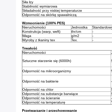
Siła łzy
Stabilność wymiarowa
Składalność przy niskiej temperaturze
Odporność na skórkę spawalniczą
Wzmocnienie (100% PES)
Nieruchomości
Jednostka
Standardow
Konstrukcja (warp, weft)
thr/cm
-
Waga
g/m2
-
Wyroby z tkaniny tex
Tex.
-
Trwałość
Nieruchomości
Sztuczne starzenie się (6000h)
Odporność na mikroorganizmy
Odporność na bakterie
Odporność na chlor
Odporność na substancje barwiące
Odporność na ścieranie
Odporność na temperaturę
Przetwarzanie i przechowywanie