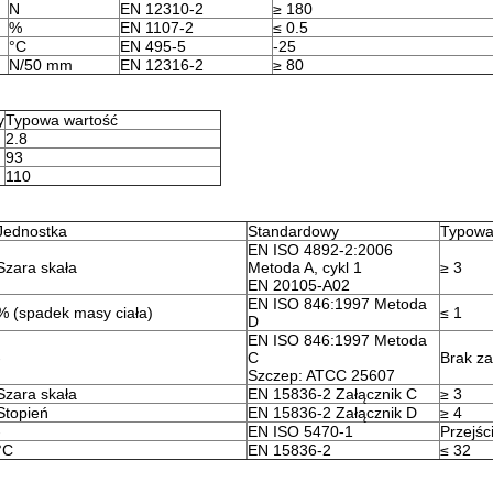
N
EN 12310-2
≥ 180
%
EN 1107-2
≤ 0.5
°C
EN 495-5
-25
N/50 mm
EN 12316-2
≥ 80
y
Typowa wartość
2.8
93
110
Jednostka
Standardowy
Typowa
EN ISO 4892-2:2006
Szara skała
Metoda A, cykl 1
≥ 3
EN 20105-A02
EN ISO 846:1997 Metoda
% (spadek masy ciała)
≤ 1
D
EN ISO 846:1997 Metoda
-
C
Brak za
Szczep: ATCC 25607
Szara skała
EN 15836-2 Załącznik C
≥ 3
Stopień
EN 15836-2 Załącznik D
≥ 4
-
EN ISO 5470-1
Przejśc
°C
EN 15836-2
≤ 32