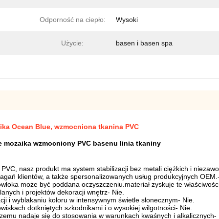
Odporność na ciepło:
Wysoki
Użycie:
basen i basen spa
ika Ocean Blue, wzmocniona tkanina PVC
 mozaika wzmocniony PVC basenu linia tkaniny
PVC, nasz produkt ma system stabilizacji bez metali ciężkich i nieza
magań klientów, a także spersonalizowanych usług produkcyjnych OEM.
włoka może być poddana oczyszczeniu.materiał zyskuje te właściwości
anych i projektów dekoracji wnętrz
- Nie.
ji i wyblakaniu koloru w intensywnym świetle słonecznym
- Nie.
wiskach dotkniętych szkodnikami i o wysokiej wilgotności
- Nie.
 czemu nadaje się do stosowania w warunkach kwaśnych i alkalicznych
-