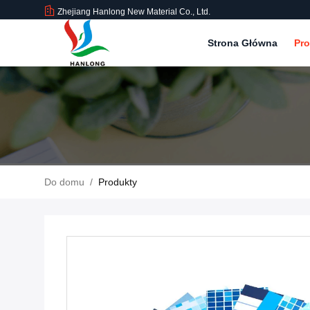
Zhejiang Hanlong New Material Co., Ltd.
Strona Główna
Pr
Do domu
/
Produkty