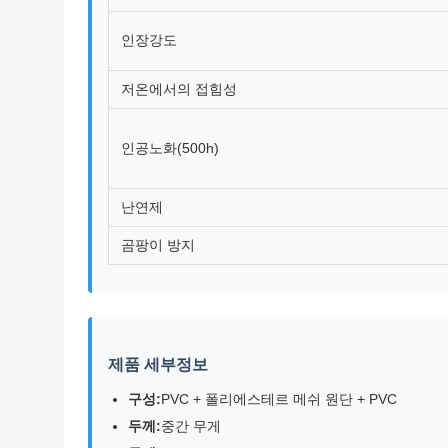
인장강도
저온에서의 접힘성
인공노화(500h)
난연제
곰팡이 방지
제품 세부정보
구성:
PVC + 폴리에스테르 메쉬 원단 + PVC
두께:
중간 무게