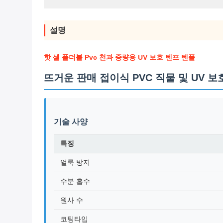
설명
핫 셀 폴더블 Pvc 천과 중량용 UV 보호 텐프 텐플
뜨거운 판매 접이식 PVC 직물 및 UV 
기술 사양
특징
얼룩 방지
수분 흡수
원사 수
코팅타입