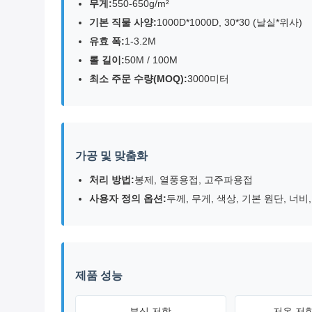
무게:
550-650g/m²
기본 직물 사양:
1000D*1000D, 30*30 (날실*위사)
유효 폭:
1-3.2M
롤 길이:
50M / 100M
최소 주문 수량(MOQ):
3000미터
가공 및 맞춤화
처리 방법:
봉제, 열풍용접, 고주파용접
사용자 정의 옵션:
두께, 무게, 색상, 기본 원단, 너비
제품 성능
부식 저항
저온 저항(