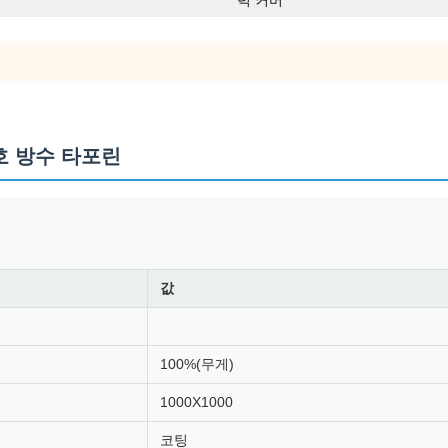
럭 커버
보호 방수 타포린
값
100%(무게)
1000X1000
코팅