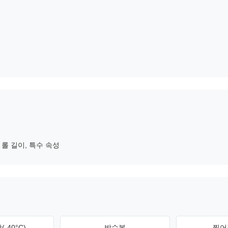
, 롤 길이, 특수 속성
-40°C)
방수복
찢어