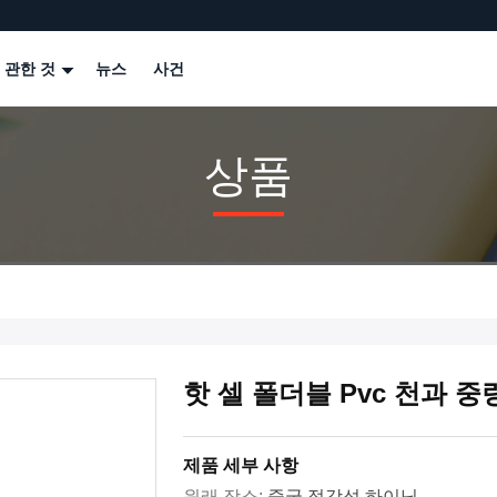
 관한 것
뉴스
사건
상품
핫 셀 폴더블 Pvc 천과 중
제품 세부 사항
원래 장소:
중국 절강성 하이닝