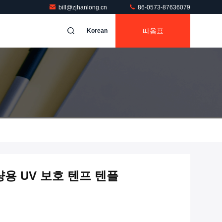
bill@zjhanlong.cn
86-0573-87636079
따옴표
Korean
량용 UV 보호 텐프 텐플