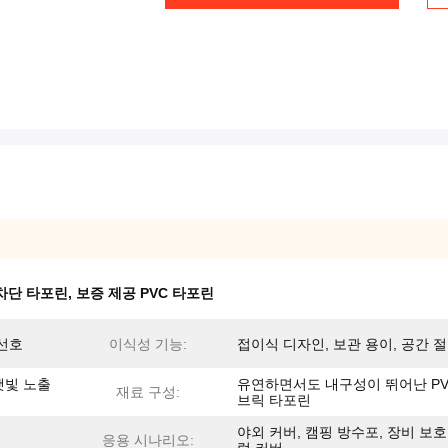
 차단 타포린
,
보증 제공 PVC 타포린
 선호
이식성 기능:
접이식 디자인, 보관 용이, 공간 
햇빛 노출
유연하면서도 내구성이 뛰어난 PV
재료 구성:
브릭 타포린
야외 커버, 캠핑 방수포, 장비 보호
응용 시나리오: