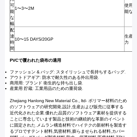
可
使用
1〜3〜2M
能
能な
な
幅
配
達
生産
10〜15 DAYS/20GP
時
力
間
PVCで覆われた袋布の適用
ファッション & バッグ: スタイリッシュで長持ちするバッグ.
アウトドアギア: 防水で耐久性のある外出用袋.
商用用: ブランド 衛生的な持ち出し袋.
産業用 貯蔵: 工業用品のための重荷袋.
Zhejiang Hanlong New Material Co., ltd- ポリマー材料のため
のソフトウェアの研究開発,設計,生産および販売に従事する
近代化された企業.優れた品質のソフトウェア素材を提供する
ことに専念しています製品と技術の継続的な革新のイベント
に固定された.メムラン構造材料でハイテクの新材料を製造す
るプロですテント材料,気密材料,膨らませられる材料,カバー