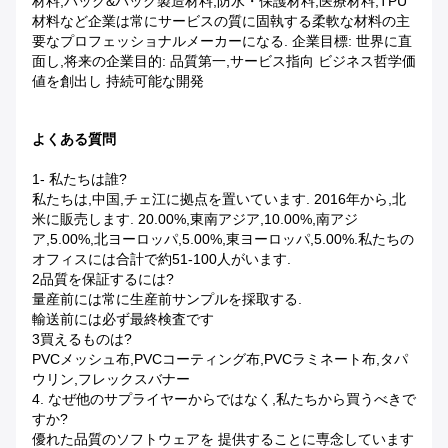
材料,バッグ&バッグ製造材料,防水・保護材料,医療材料,TPU
材料など企業は常にサービスの質に固執する柔軟な材料の主
要なプロフェッショナルメーカーになる. 企業目標: 世界に直
面し,将来の企業目的: 品質第一,サービス指向 ビジネス哲学価
値を創出し 持続可能な開発
よくある質問
1- 私たちは誰?
私たちは,中国,チェ江に拠点を置いています. 2016年から,北
米に販売します. 20.00%,東南アジア,10.00%,南アジ
ア,5.00%,北ヨーロッパ,5.00%,東ヨーロッパ,5.00%.私たちの
オフィスには合計で約51-100人がいます.
2品質を保証するには?
量産前には常に生産前サンプルを採取する.
輸送前には必ず最終検査です
3買えるものは?
PVCメッシュ布,PVCコーティング布,PVCラミネート布,タパ
ウリン,フレックスバナー
4. なぜ他のサプライヤーからではなく,私たちから買うべきで
すか?
優れた品質のソフトウェアを 提供することに専念しています