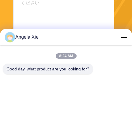
Angela Xie
送信する
8:24 AM
Good day, what product are you looking for?
Zhejiang Hanlong New Material Co., Ltd.
bill@zjhanlong.cn
86-0573-87636079
第16号 華津道 周万宮町 河寧
市 州江県 中華民国