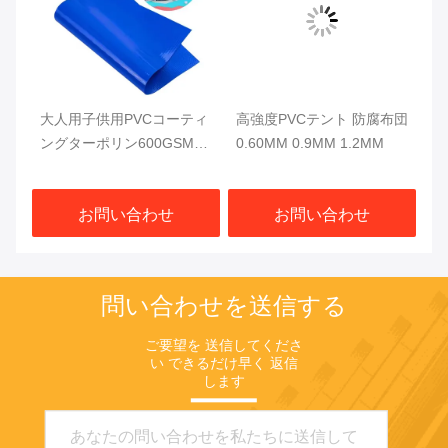
ー
大人用子供用PVCコーティ
高強度PVCテント 防腐布団
帯
ク
ングターポリン600GSM可
0.60MM 0.9MM 1.2MM
タ
動式スイミングプールのタ
1
ーポリン
水
お問い合わせ
お問い合わせ
問い合わせを送信する
ご要望を 送信してくださ
い できるだけ早く 返信
します