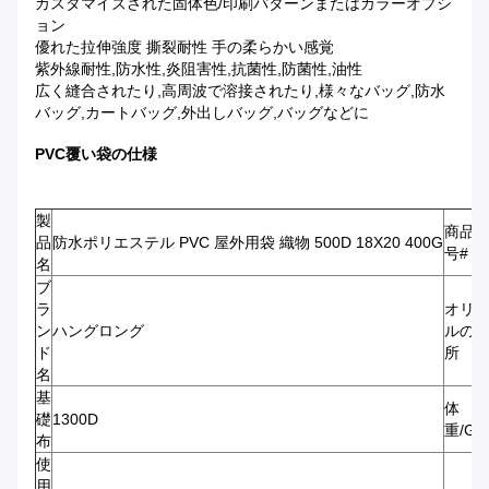
カスタマイズされた固体色/印刷パターンまたはカラーオプシ
ョン
優れた拉伸強度 撕裂耐性 手の柔らかい感覚
紫外線耐性,防水性,炎阻害性,抗菌性,防菌性,油性
広く縫合されたり,高周波で溶接されたり,様々なバッグ,防水
バッグ,カートバッグ,外出しバッグ,バッグなどに
PVC覆い袋の仕様
製
商品
品
防水ポリエステル PVC 屋外用袋 織物 500D 18X20 400G
号#
名
ブ
ラ
オリ
ン
ハングロング
ルの
ド
所
名
基
体
礎
1300D
重/GS
布
使
用