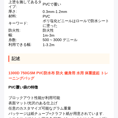
上塗を施してあるタ
PVCで覆い
イプ:
厚さ:
0.3mm-1.2mm
材料:
PVC
ポリ塩化ビニールはロールで防水シート
キーワード:
に塗った
防火性:
防火性
幅:
1m-3m
糸数:
500 ~ 3000 デニール
利用できる幅:
1-3.2m
記述
1300D 750GSM PVC防水布 防火 健身用 水用 体重提起 トレ
ーニングバッグ
PVC覆い袋の特徴
ブロックアウト性能が利用可能
表面マット/光沢のある仕上げ
任意のカスタマイズ可能なグラム重量
パッケージは紙チューブ+クラフト紙が用意されています.