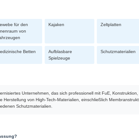
ewebe für den
Kajaken
Zeltplatten
nnenraum von
ahrzeugen
edizinische Betten
Aufblasbare
Schutzmaterialien
Spielzeuge
dernisiertes Unternehmen, das sich professionell mit FuE, Konstruktion
ie Herstellung von High-Tech-Materialien, einschließlich Membranstruktur
iedenen Schutzmaterialien.
passung?