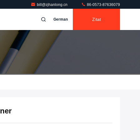
bill@zjhanlong.cn
86-0573-87636079
Zitat
German
ner