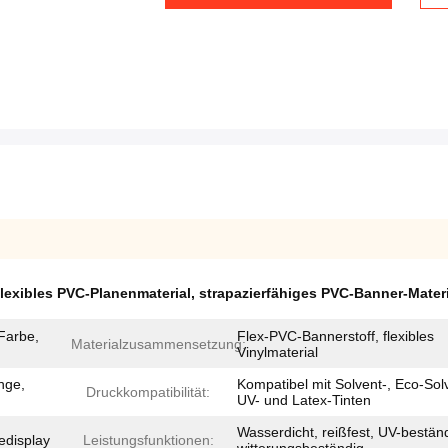
flexibles PVC-Planenmaterial
,
strapazierfähiges PVC-Banner-Materi
 Farbe,
Flex-PVC-Bannerstoff, flexibles
Materialzusammensetzung:
Vinylmaterial
nge,
Kompatibel mit Solvent-, Eco-Sol
Druckkompatibilität:
UV- und Latex-Tinten
Wasserdicht, reißfest, UV-beständ
edisplay
Leistungsfunktionen: