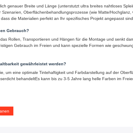
ich genauer Breite und Länge (unterstutzt ultra breites nahtloses Spl
er Szenarien, Oberflächenbehandlungsprozesse (wie Matte/Hochglanz, 
dass die Materialien perfekt an Ihr spezifisches Projekt angepasst sind
schen Gebrauch?
rt das Rollen, Transportieren und Hängen für die Montage und senkt dam
ngfristigen Gebrauch im Freien und kann spezielle Formen wie geschw
altbarkeit gewährleistet werden?
e, um eine optimale Tintehaftigkeit und Farbdarstellung auf der Ober
sserdicht behandeltEs kann bis zu 3-5 Jahre lang helle Farben im Frei
lanen