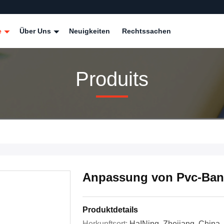
e
Über Uns
Neuigkeiten
Rechtssachen
Produits
Anpassung von Pvc-Ban
Produktdetails
Herkunftsort:
HaINing, Zhejiang, China