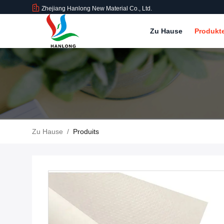
Zhejiang Hanlong New Material Co., Ltd.
Zu Hause
Produkt
Zu Hause
/
Produits