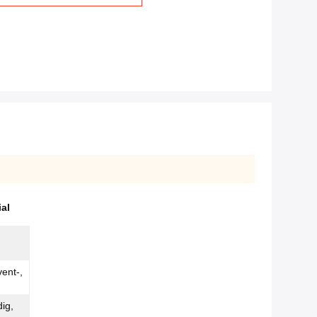
al
vent-,
ig,