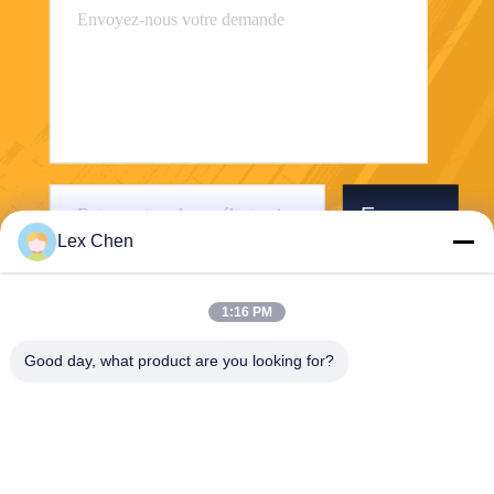
Envoyer
Lex Chen
1:16 PM
Good day, what product are you looking for?
Zhejiang Hanlong New Material Co., Ltd.
bill@zjhanlong.cn
86-0573-87636079
N°16, route Huajin, ville de Z