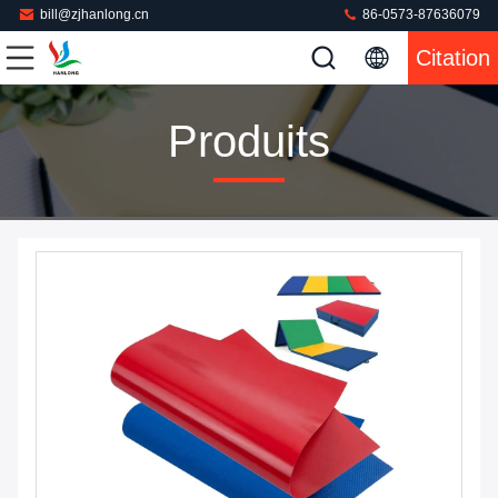
bill@zjhanlong.cn
86-0573-87636079
Citation
Produits