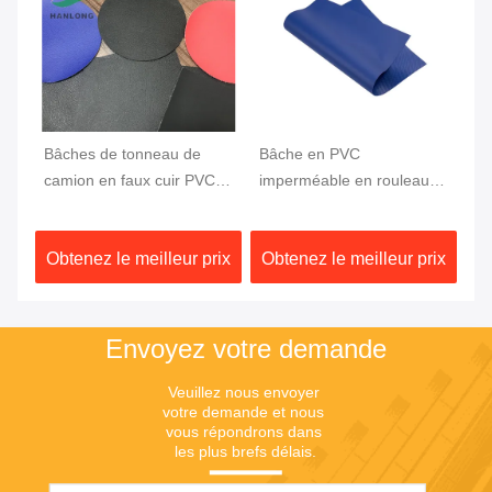
Bâches de tonneau de
Bâche en PVC
Ti
camion en faux cuir PVC
imperméable en rouleau
en
pour camionnette, tissu de
18X18 PVC haute
ét
couverture de lit de camion
résistance enduite pour
To
ix
Obtenez le meilleur prix
Obtenez le meilleur prix
Ob
1000DX1000D 20X20
camion 610GSM
1
750G
Envoyez votre demande
Veuillez nous envoyer 
votre demande et nous 
vous répondrons dans 
les plus brefs délais.