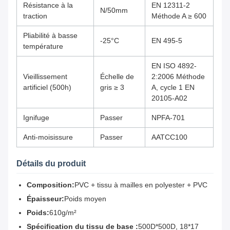
Résistance à la
EN 12311-2
N/50mm
traction
Méthode A ≥ 600
Pliabilité à basse
-25°C
EN 495-5
température
EN ISO 4892-
Vieillissement
Échelle de
2:2006 Méthode
artificiel (500h)
gris ≥ 3
A, cycle 1 EN
20105-A02
Ignifuge
Passer
NPFA-701
Anti-moisissure
Passer
AATCC100
Détails du produit
Composition:
PVC + tissu à mailles en polyester + PVC
Épaisseur:
Poids moyen
Poids:
610g/m²
Spécification du tissu de base :
500D*500D, 18*17