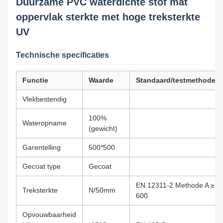
Duurzame PVC waterdichte stof mat
oppervlak sterkte met hoge treksterkte
UV
Technische specificaties
Functie
Waarde
Standaard/testmethode
Vlekbestendig
100%
Wateropname
(gewicht)
Garentelling
500*500
Gecoat type
Gecoat
EN 12311-2 Methode A ≥
Treksterkte
N/50mm
600
Opvouwbaarheid