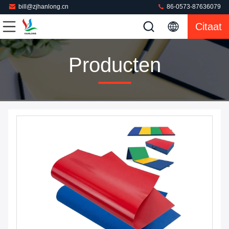
bill@zjhanlong.cn
86-0573-87636079
Citaat
Producten