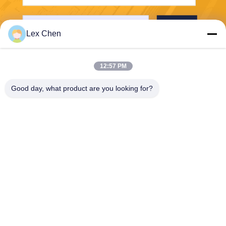
Stuur
Lex Chen
12:57 PM
Good day, what product are you looking for?
Zhejiang Hanlong New Material Co., Ltd.
bill@zjhanlong.cn
86-0573-87636079
No. 16 Huajin Road, Zhouw
angmiao Town, HaiNing City,
provincie Zhejiang, PR.CHIN
A