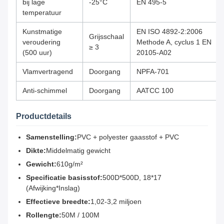
bij lage
-25°C
EN 495-5
temperatuur
Kunstmatige
EN ISO 4892-2:2006
Grijsschaal
veroudering
Methode A, cyclus 1 EN
≥ 3
(500 uur)
20105-A02
Vlamvertragend
Doorgang
NPFA-701
Anti-schimmel
Doorgang
AATCC 100
Productdetails
Samenstelling:
PVC + polyester gaasstof + PVC
Dikte:
Middelmatig gewicht
Gewicht:
610g/m²
Specificatie basisstof:
500D*500D, 18*17
(Afwijking*Inslag)
Effectieve breedte:
1,02-3,2 miljoen
Rollengte:
50M / 100M