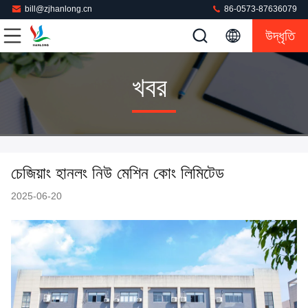
bill@zjhanlong.cn
86-0573-87636079
উদ্ধৃতি
খবর
চেজিয়াং হানলং নিউ মেশিন কোং লিমিটেড
2025-06-20