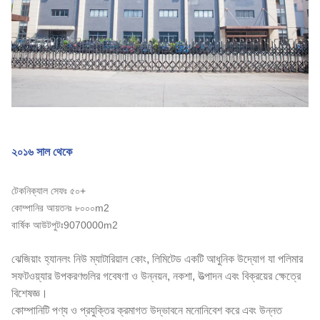
২০১৬ সাল থেকে
টেকনিক্যাল সেফঃ ৫০+
কোম্পানির আয়তনঃ ৮০০০m2
বার্ষিক আউটপুটঃ9070000m2
ঝেজিয়াং হ্যানলং নিউ ম্যাটারিয়াল কোং, লিমিটেড একটি আধুনিক উদ্যোগ যা পলিমার
সফটওয়্যার উপকরণগুলির গবেষণা ও উন্নয়ন, নকশা, উত্পাদন এবং বিক্রয়ের ক্ষেত্রে
বিশেষজ্ঞ।
কোম্পানিটি পণ্য ও প্রযুক্তির ক্রমাগত উদ্ভাবনে মনোনিবেশ করে এবং উন্নত