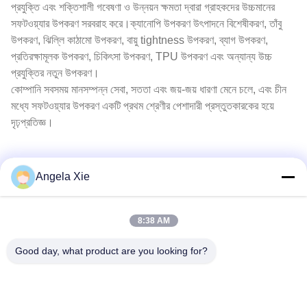
প্রযুক্তি এবং শক্তিশালী গবেষণা ও উন্নয়ন ক্ষমতা দ্বারা গ্রাহকদের উচ্চমানের
সফটওয়্যার উপকরণ সরবরাহ করে।ক্যানোপি উপকরণ উৎপাদনে বিশেষীকরণ, তাঁবু
উপকরণ, ঝিল্লি কাঠামো উপকরণ, বায়ু tightness উপকরণ, ব্যাগ উপকরণ,
প্রতিরক্ষামূলক উপকরণ, চিকিৎসা উপকরণ, TPU উপকরণ এবং অন্যান্য উচ্চ
প্রযুক্তির নতুন উপকরণ।
কোম্পানি সবসময় মানসম্পন্ন সেবা, সততা এবং জয়-জয় ধারণা মেনে চলে, এবং চীন
মধ্যে সফটওয়্যার উপকরণ একটি প্রথম শ্রেণীর পেশাদারী প্রস্তুতকারকের হয়ে
দৃঢ়প্রতিজ্ঞ।
Angela Xie
8:38 AM
Good day, what product are you looking for?
Zhejiang Hanlong New Material Co., Ltd.