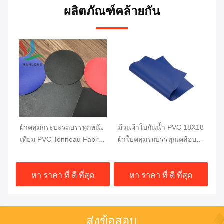
ผลิตภัณฑ์คล้ายกัน
วี
ผ้าคลุมกระบะรถบรรทุกหนัง
ม้วนผ้าใบกันน้ำ PVC 18X18
ผ้
w
เทียม PVC Tonneau Fabric
ผ้าใบคลุมรถบรรทุกเคลือบ
เต
Pick Up Truck Bed Cover
PVC ความแข็งแรงสูง
บร
1000DX1000D 20X20
610GSM
2
หา ราคา ที่ ดี ที่สุด
หา ราคา ที่ ดี ที่สุด
750G
ส่งข้อสอบ