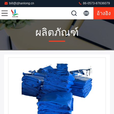
bill@zjhanlong.cn
86-0573-87636079
อ้างอิง
ผลิตภัณฑ์