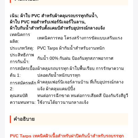
เน้น:
ผ้าใบ PVC สำหรับผ้าคลุมรถบรรทุกกันน้ำ
,
ผ้าใบ PVC ทอสำหรับเฟอร์นิเจอร์ในลาน
,
ผ้าใบกันน้ำสำหรับตั้งแคมป์สำหรับอุปกรณ์กลางแจ้ง
เทคนิคการ
เทคนิคการทอ โครงสร้างการขัดแบบเสริมแรง
ผลิต:
ประเภทวัสดุ:
PVC Tarps ผ้ากันน้ำสำหรับงานหนัก
ประสิทธิภาพ
กันน้ำ 00% กันฝน ป้องกันทุกสภาพอากาศ
การกันน้ำ:
การสมัครเบื้อง
ผ้าคลุมรถบรรทุก ผ้าใบพื้นเรียบ การรักษาความ
ต้น 1:
ปลอดภัยน้ำหนักบรรทุก
ผ้าคลุมเฟอร์นิเจอร์ลานบ้าน ที่เก็บอุปกรณ์กลาง
การสมัครหลัก
2:
แจ้ง ผ้าคลุมแคมป์ปิ้ง
คุณสมบัติ
ทนต่อการฉีกขาด ทนต่อการเสียดสี ป้องกันรังสียูวี
ความทนทาน:
ใช้งานได้ยาวนานกลางแจ้ง
คําอธิบาย
PVC Tarps เทคนิคผิวเนื้อสําหรับฝาปิดกันน้ําสําหรับรถบรรทุก