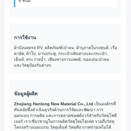
8 ชนิด
การใช้งาน
ผ้าบังแดดรถ RV, ผลิตภัณฑ์เป่าลม, ผ้าบุภายในรถยนต์, เรือ
คายัค, ผ้าใบ, ม่านประตู, กระเป๋าเดินทางและกระเป๋า,
เต็นท์, สระว่ายน้ำ, เตียงทางการแพทย์, ของเล่นเป่าลม
และวัสดุป้องกันต่างๆ
ข้อมูลผู้ผลิต
Zhejiang Hanlong New Material Co., Ltd
เป็นองค์กรที่
ทันสมัยซึ่งดำเนินธุรกิจด้านการวิจัยและพัฒนา การ
ออกแบบ การผลิต และการตลาดซอฟต์แวร์สำหรับวัสดุโพลี
เมอร์ เราเชี่ยวชาญในการผลิตวัสดุใหม่ไฮเทค รวมถึงวัสดุ
โครงสร้างเมมเบรน วัสดุเต็นท์ วัสดุที่อากาศถ่ายเทไม่ได้