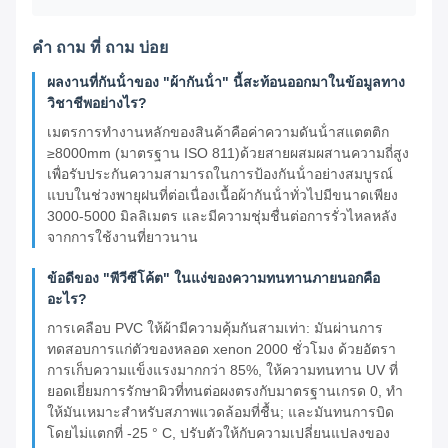
คํา ถาม ที่ ถาม บ่อย
ผลงานที่กันน้ําของ "ผ้ากันน้ํา" นี้สะท้อนออกมาในข้อมูลทาง
วิชาชีพอย่างไร?
เมตรการทํางานหลักของสินค้าคือค่าความดันน้ําสแตตติก
≥8000mm (มาตรฐาน ISO 811)ด้วยสายผสมผสานความถี่สูง
เพื่อรับประกันความสามารถในการป้องกันน้ําอย่างสมบูรณ์
แบบในช่วงพายุฝนที่ต่อเนื่องเนื้อผ้ากันน้ําทั่วไปมีขนาดเพียง
3000-5000 มิลลิเมตร และมีความชุ่มชื่นต่อการรั่วไหลหลัง
จากการใช้งานที่ยาวนาน
ข้อดีของ "พีวีซีโค้ต" ในแง่ของความทนทานภายนอกคือ
อะไร?
การเคลือบ PVC ให้ผ้ามีความคุ้มกันสามเท่า: มันผ่านการ
ทดสอบการแก่ตัวของหลอด xenon 2000 ชั่วโมง ด้วยอัตรา
การเก็บความแข็งแรงมากกว่า 85%, ให้ความทนทาน UV ที่
ยอดเยี่ยมการรักษาผิวที่ทนต่อผงตรงกับมาตรฐานเกรด 0, ทํา
ให้มันเหมาะสําหรับสภาพแวดล้อมที่ชื้น; และมันทนการบิด
โดยไม่แตกที่ -25 ° C, ปรับตัวให้กับความเปลี่ยนแปลงของ