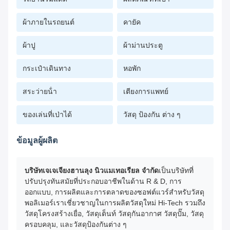
ผ้าภายในรถยนต์
คายัค
ผ้าปู
ผ้าม่านประตู
กระเป๋าเดินทาง
หอพัก
สระว่ายน้ํา
เตียงการแพทย์
ของเล่นที่เป่าได้
วัสดุ ป้องกัน ต่าง ๆ
ข้อมูลผู้ผลิต
บริษัทเจเจเจียงฮานลุง นิวแมเทอเรียล จํากัด
เป็นบริษัทที่
ปรับปรุงทันสมัยที่ประกอบอาชีพในด้าน R & D, การ
ออกแบบ, การผลิตและการตลาดของซอฟต์แวร์สําหรับวัสดุ
พอลิเมอร์เราเชี่ยวชาญในการผลิตวัสดุใหม่ Hi-Tech รวมถึง
วัสดุโครงสร้างเยื่อ, วัสดุเต็นท์ วัสดุกันอากาศ วัสดุปั๊ม, วัสดุ
ครอบคลุม, และวัสดุป้องกันต่าง ๆ