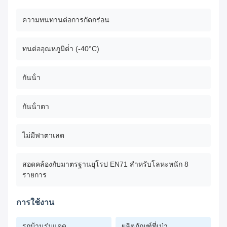
ความทนทานต่อการกัดกร่อน
ทนต่ออุณหภูมิต่ํา (-40°C)
กันน้ํา
กันน้ําตา
ไม่มีฟาตาเลต
สอดคล้องกับมาตรฐานยุโรป EN71 สําหรับโลหะหนัก 8
รายการ
การใช้งาน
รถบ้านร่มแดด
ผลิตภัณฑ์ที่เป่า