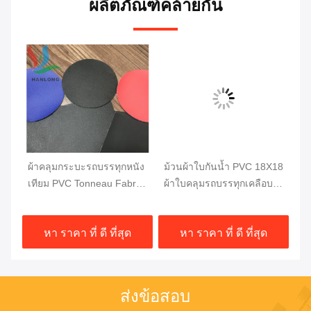
ผลิตภัณฑ์คล้ายกัน
วี
ผ้าคลุมกระบะรถบรรทุกหนัง
ม้วนผ้าใบกันน้ำ PVC 18X18
ผ้
w
เทียม PVC Tonneau Fabric
ผ้าใบคลุมรถบรรทุกเคลือบ
เต
Pick Up Truck Bed Cover
PVC ความแข็งแรงสูง
บร
1000DX1000D 20X20
610GSM
2
หา ราคา ที่ ดี ที่สุด
หา ราคา ที่ ดี ที่สุด
750G
ส่งข้อสอบ