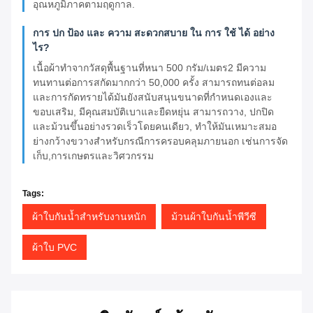
อุณหภูมิภาคตามฤดูกาล.
การ ปก ป้อง และ ความ สะดวกสบาย ใน การ ใช้ ได้ อย่าง
ไร?
เนื้อผ้าทําจากวัสดุพื้นฐานที่หนา 500 กรัม/เมตร2 มีความ
ทนทานต่อการสกัดมากกว่า 50,000 ครั้ง สามารถทนต่อลม
และการกัดทรายได้มันยังสนับสนุนขนาดที่กําหนดเองและ
ขอบเสริม, มีคุณสมบัติเบาและยืดหยุ่น สามารถวาง, ปกปิด
และม้วนขึ้นอย่างรวดเร็วโดยคนเดียว, ทําให้มันเหมาะสมอ
ย่างกว้างขวางสําหรับกรณีการครอบคลุมภายนอก เช่นการจัด
เก็บ,การเกษตรและวิศวกรรม
Tags:
ผ้าใบกันน้ำสำหรับงานหนัก
ม้วนผ้าใบกันน้ำพีวีซี
ผ้าใบ PVC