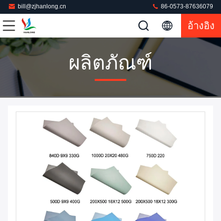
bill@zjhanlong.cn
86-0573-87636079
อ้างอิง
ผลิตภัณฑ์