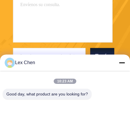
Envío
Lex Chen
10:23 AM
Good day, what product are you looking for?
Zhejiang Hanlong New Material Co., Ltd.
bill@zjhanlong.cn
86-0573-87636079
No. 16 de la calle Huajin, ciu