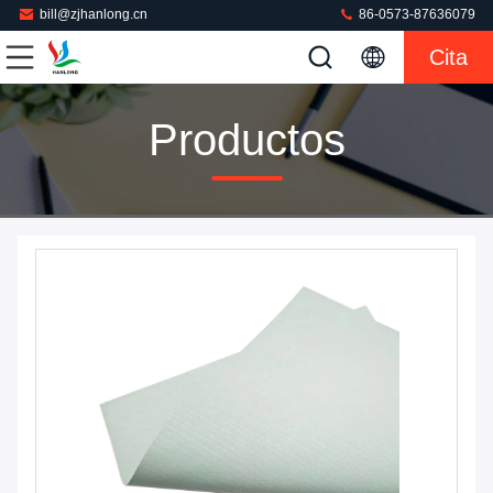
bill@zjhanlong.cn
86-0573-87636079
Cita
Productos