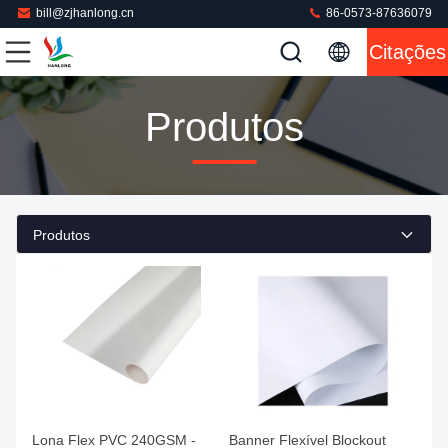
bill@zjhanlong.cn
86-0573-87636079
Citações
Produtos
Produtos
Lona Flex PVC 240GSM -
Banner Flexível Blockout