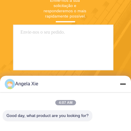
Envie-nos a sua 
solicitação e 
responderemos o mais 
rapidamente possível.
Enviar
Angela Xie
4:07 AM
Good day, what product are you looking for?
Zhejiang Hanlong New Material Co., Ltd.