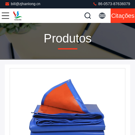
bill@zjhanlong.cn
86-0573-87636079
Citações
Produtos