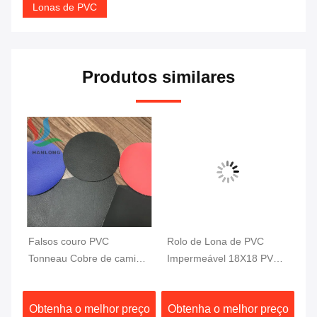
Lonas de PVC
Produtos similares
Falsos couro PVC
Rolo de Lona de PVC
Te
Tonneau Cobre de camião
Impermeável 18X18 PVC
ac
Tecido Cobre de cama de
de Alta Resistência
PV
camião 1000DX1000D
Revestido Lona para
ço
Obtenha o melhor preço
Obtenha o melhor preço
O
20X20 750G
Caminhão 610GSM