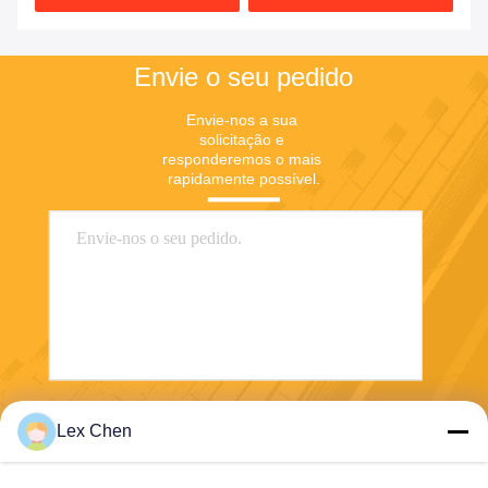
Envie o seu pedido
Envie-nos a sua 
solicitação e 
responderemos o mais 
rapidamente possível.
Enviar
Lex Chen