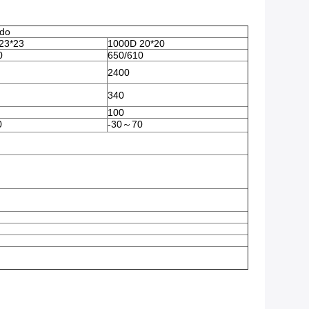
ido
23*23
1000D 20*20
0
650/610
2400
340
100
0
-30～70