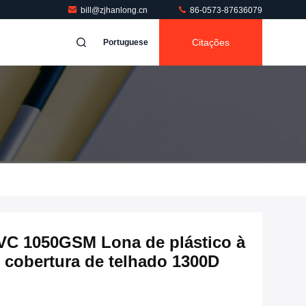
bill@zjhanlong.cn
86-0573-87636079
Citações
Portuguese
PVC 1050GSM Lona de plástico à
 cobertura de telhado 1300D