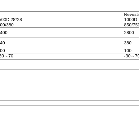
Revest
00D 28*28
1000D 
00/380
850/75
400
2800
40
380
00
100
-30～70
-30～7