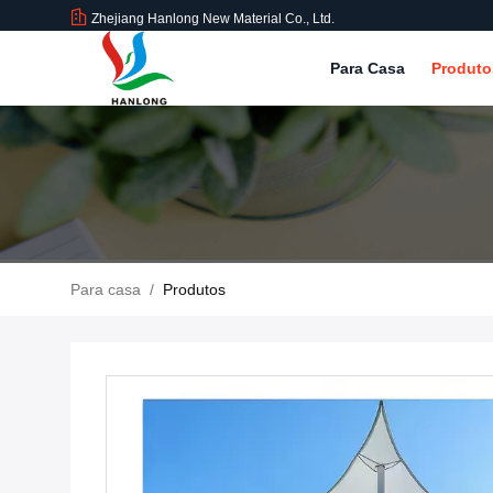
Zhejiang Hanlong New Material Co., Ltd.
Para Casa
Produt
Para casa
/
Produtos