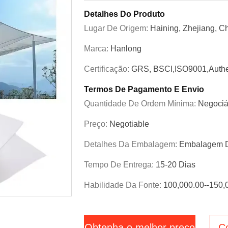
Detalhes Do Produto
Lugar De Origem:
Haining, Zhejiang, C
Marca:
Hanlong
Certificação:
GRS, BSCI,ISO9001,Authe
Termos De Pagamento E Envio
Quantidade De Ordem Mínima:
Negociá
Preço:
Negotiable
Detalhes Da Embalagem:
Embalagem D
Tempo De Entrega:
15-20 Dias
Habilidade Da Fonte:
100,000.00--150,
Obtenha o melhor preço
C