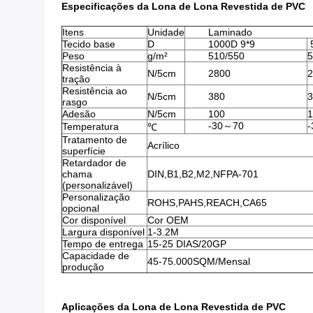
Especificações da Lona de Lona Revestida de PVC
Itens
Unidade
Laminado
Tecido base
D
1000D 9*9
5
Peso
g/m²
510/550
5
Resistência à
N/5cm
2800
2
tração
Resistência ao
N/5cm
380
3
rasgo
Adesão
N/5cm
100
1
-30～70
Temperatura
℃
Tratamento de
Acrílico
superfície
Retardador de
chama
DIN,B1,B2,M2,NFPA-701
(personalizável)
Personalização
ROHS,PAHS,REACH,CA65
opcional
Cor disponível
Cor OEM
Largura disponível
1-3.2M
Tempo de entrega
15-25 DIAS/20GP
Capacidade de
45-75.000SQM/Mensal
produção
Aplicações da Lona de Lona Revestida de PVC