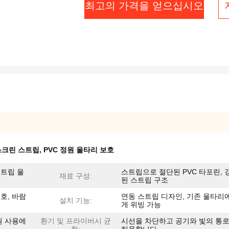
최고의 가격을 얻으십시오
스크린 스트립
,
PVC 정원 울타리 보호
스트립 울
스트립으로 절단된 PVC 타포린, 
재료 구성:
된 스트립 구조
호, 바람
연동 스트립 디자인, 기존 울타리
설치 기능:
게 위빙 가능
원 사용에
환기 및 프라이버시 균
시선을 차단하고 공기와 빛의 통