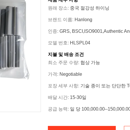
원래 장소:
중국 절강성 하이닝
브랜드 이름:
Hanlong
인증:
GRS, BSCI,ISO9001,Authentic An
모델 번호:
HLSPL04
지불 및 배송 조건
최소 주문 수량:
협상 가능
가격:
Negotiable
포장 세부 사항:
기술 종이 또는 단단한 T
배달 시간:
15-30일
공급 능력:
일 당 100,000.00--150,000