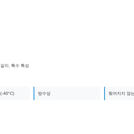
롤 길이, 특수 특성
-40°C)
방수성
찢어지지 않