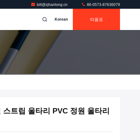
bill@zjhanlong.cn
86-0573-87636079
따옴표
Korean
 스트립 울타리 PVC 정원 울타리