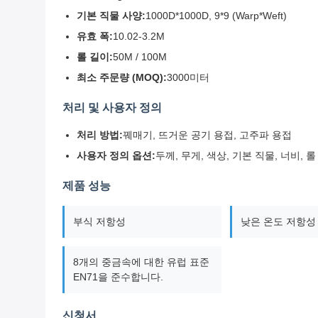
기본 직물 사양:
1000D*1000D, 9*9 (Warp*Weft)
유효 폭:
10.02-3.2M
롤 길이:
50M / 100M
최소 주문량 (MOQ):
3000미터
처리 및 사용자 정의
처리 방법:
꿰매기, 뜨거운 공기 용접, 고주파 용접
사용자 정의 옵션:
두께, 무게, 색상, 기본 직물, 너비, 
제품 성능
부식 저항성
낮은 온도 저항성 (
8개의 중금속에 대한 유럽 표준
EN71을 준수합니다.
신청서