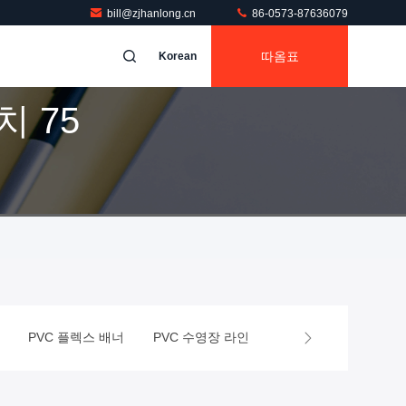
bill@zjhanlong.cn
86-0573-87636079
따옴표
Korean
 75
PVC 플렉스 배너
PVC 수영장 라인