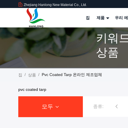
Zhejiang Hanlong New Material Co., Ltd.
집
제품
우리 에
키워드 [
상품
/
/
Pvc Coated Tarp 온라인 제조업체
집
상품
pvc coated tarp
모두
종류:
PVC 방수 시트
산업용 타포린
PVC 