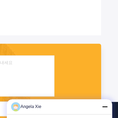
Angela Xie
보내