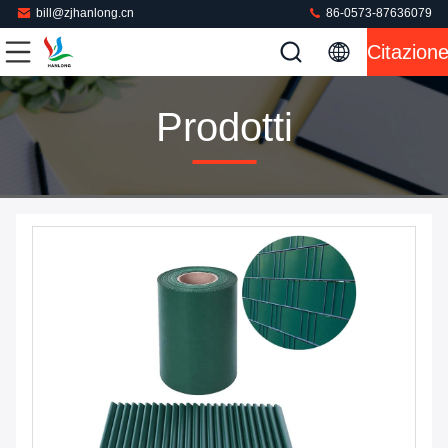
bill@zjhanlong.cn
86-0573-87636079
Citazion
Prodotti