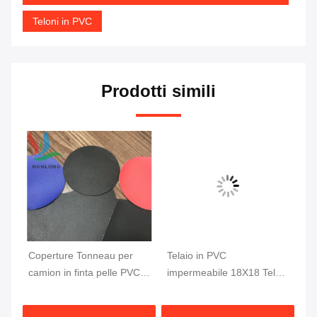
Teloni in PVC
Prodotti simili
Coperture Tonneau per
Telaio in PVC
Te
C
camion in finta pelle PVC,
impermeabile 18X18 Telaio
im
tessuto per cassone pick-
per camion rivestito in PVC
ca
up 1000DX1000D 20X20
ad alta resistenza 610GSM
ca