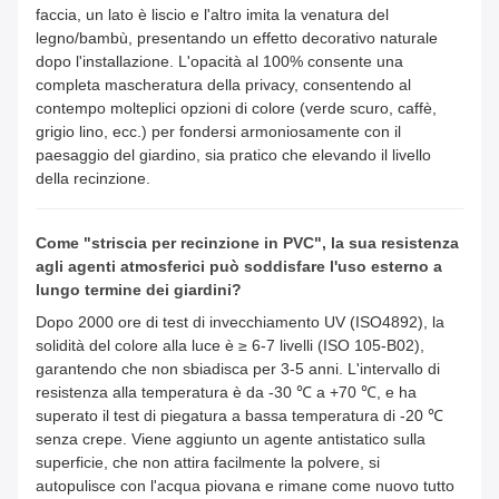
faccia, un lato è liscio e l'altro imita la venatura del
legno/bambù, presentando un effetto decorativo naturale
dopo l'installazione. L'opacità al 100% consente una
completa mascheratura della privacy, consentendo al
contempo molteplici opzioni di colore (verde scuro, caffè,
grigio lino, ecc.) per fondersi armoniosamente con il
paesaggio del giardino, sia pratico che elevando il livello
della recinzione.
Come "striscia per recinzione in PVC", la sua resistenza
agli agenti atmosferici può soddisfare l'uso esterno a
lungo termine dei giardini?
Dopo 2000 ore di test di invecchiamento UV (ISO4892), la
solidità del colore alla luce è ≥ 6-7 livelli (ISO 105-B02),
garantendo che non sbiadisca per 3-5 anni. L'intervallo di
resistenza alla temperatura è da -30 ℃ a +70 ℃, e ha
superato il test di piegatura a bassa temperatura di -20 ℃
senza crepe. Viene aggiunto un agente antistatico sulla
superficie, che non attira facilmente la polvere, si
autopulisce con l'acqua piovana e rimane come nuovo tutto