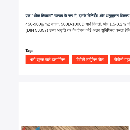
एक "थोक टिकाऊ" उत्पाद के रूप में, इसके विनिर्देश और अनुकूलन विकल्प क
450-900g/m2 वजन, 500D-1000D यार्न गिनती, और 1.5-3.2m चौड़ाई
(DIN 53357) उच्च आवृत्ति तह के दौरान कोई अलग सुनिश्चित करता हैजिमना
Tags:
भारी शुल्क वाले टारपॉलिन
पीवीसी टार्पुलिन रोल
पीवीसी पट्