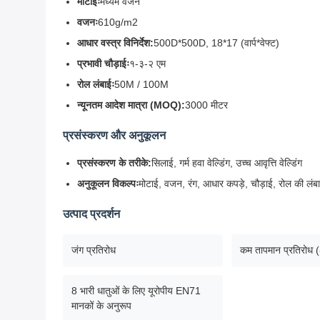
मोटाईः
मध्यम वजन
वजनः
610g/m2
आधार वस्त्र विनिर्देश:
500D*500D, 18*17 (वार्प*वेफ्ट)
प्रभावी चौड़ाईः
१-३-२ एम
रोल लंबाईः
50M / 100M
न्यूनतम आदेश मात्रा (MOQ):
3000 मीटर
प्रसंस्करण और अनुकूलन
प्रसंस्करण के तरीके:
सिलाई, गर्म हवा वेल्डिंग, उच्च आवृत्ति वेल्डिंग
अनुकूलन विकल्पः
मोटाई, वजन, रंग, आधार कपड़े, चौड़ाई, रोल की लंबा
उत्पाद प्रदर्शन
जंग प्रतिरोध
कम तापमान प्रतिरोध 
8 भारी धातुओं के लिए यूरोपीय EN71
मानकों के अनुरूप