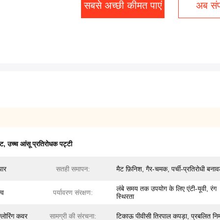
सबसे अच्छी कीमत पाएं
अब संपर
ैट
,
उच्च आंसू प्रतिरोधक पट्टी
यार
सतही समापन:
मैट फ़िनिश, गैर-चमक, पर्ची-प्रतिरोधी बना
लंबे समय तक उपयोग के लिए एंटी-यूवी, रंग
्व
पर्यावरण संरक्षण:
स्थिरता
फ़्लोरिंग कवर
सामग्री की संरचना:
टिकाऊ पीवीसी तिरपाल कपड़ा, प्रबलित निर्