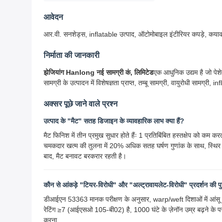
आवेदन
आर.वी. सनशेड्स, inflatable उत्पाद, ऑटोमोबाइल इंटीरियर कपड़े, कयाक, प
निर्माता की जानकारी
झेजियांग Hanlong नई सामग्री कं, लिमिटेड
एक आधुनिक उद्यम है जो पेश
सामग्री के उत्पादन में विशेषज्ञता प्राप्त, तम्बू सामग्री, वायुरोधी सामग्री,
अक्सर पूछे जाने वाले प्रश्न
उत्पाद के "मैट" सतह डिजाइन के व्यावहारिक लाभ क्या हैं?
मैट फिनिश में तीन प्रमुख सुधार होते हैंः 1 प्रतिबिंबित हस्तक्षेप को कम 
चमकदार खत्म की तुलना में 20% अधिक सतह घर्षण गुणांक के साथ, स्थिर एथ
बाद, मैट बनावट बरकरार रहती है।
कौन से आंकड़े "टियर-विरोधी" और "अल्ट्रावायलेट-विरोधी" प्रदर्शन की पुष्
डीआईएन 53363 मानक परीक्षण के अनुसार, warp/weft दिशाओं में आंसू प्
रेटिंग ≥7 (आईएसओ 105-बी02) है, 1000 घंटे के ज़ेनॉन उम्र बढ़ने के परी
करना.