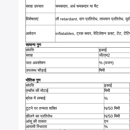
सतह उपचार
चमकदार, अर्ध चमकदार या मैट
विशेषताएं
लौ retardant, दाग प्रतिरोध, तापमान प्रतिरोध, यूवी
आवेदन
inflatables, ट्रक कवर, वेंटिलेशन डक्ट, टेंट, टेंटि
सामान्य गुण
संपत्ति
इकाई
सतह
जी/एम2
जल अवशोषण
% (वजन)
उपलब्ध चौड़ाई
मिमी
भौतिक गुण
संपत्ति
इकाई
एम्बॉस की मोटाई
मिमी
ब्रेक में लम्बाई
%
टूटने पर तन्यता शक्ति
N/50 मिमी
छीलने का प्रतिरोध
N/50 मिमी
आंसू की ताकत
एन
आयामी स्थिरता
%