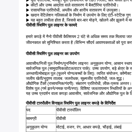
▶ यूवी प्रतिरोधी, मजबूत यूवी एक्सपोजर के तहत गिरावट और फीका होने स
▶ कीटों और उच्च आर्द्रता वाले वातावरण में बैक्टीरिया प्रतिरोधी।
▶ रासायनिक प्रतिरोधी, अम्लीय और क्षारीय वातावरण में उपयुक्त।
▶ खदान वेंटिलेशन नलिकाओं के निर्माण में उपयोग के लिए एंटी-स्टेटिक गुण
▶ यह बहुत लचीला होता है, जिससे बार-बार मोड़ने, खोलने और झुकने में म
पीवीसी स्विमिंग पूल लाइनर के फायदे
हमारे कपड़े में नैनो पीवीसी कैल्शियम 2 घंटे से अधिक समय तक मिलाया ज
जीवनकाल को सुनिश्चित करता है।विभिन्न सौंदर्य आवश्यकताओं को पूरा करने 
पीवीसी स्विमिंग पूल लाइनर का उपयोग
आवासीय/निजी पूल निर्माण/पुनर्निर्माण लाइनरः अनुकूलन योग्य, आसान स्था
सार्वजनिक पूल (सामुदायिक/होटल/वाटर पार्क): उच्च उपयोग, बड़े क्षेत्र के
अस्थायी/मोबाइल पूल (फूलने योग्य/बच्चों के लिए): त्वरित संयोजन, कॉम्पैक
जलीय खेती/भूदृश्य तालाब: जलरोधक, सूक्ष्मजीव प्रतिरोधी, जल-शुद्ध।
औद्योगिक टैंकों (रासायनिक/गंदगी): संक्षारण प्रतिरोधी, लीक-प्रूफ अस्तर।
विशेष पूल (गर्म झरने/नमक पानी/स्पा): विशिष्ट जल/तापमान स्थितियों के अ
यह उच्च प्रदर्शन वाला कपड़ा आवासीय, सार्वजनिक और औद्योगिक पूल के 
पीवीसी टारपौलीन विनाइल स्विमिंग पूल लाइनर कपड़े के विनिर्देश
पद
पीवीसी टारपॉलिन
सामग्री
पीवीसी
अनुकूलन योग्य
मोटाई, वजन, रंग, आधार कपड़े, चौड़ाई, लंबाई