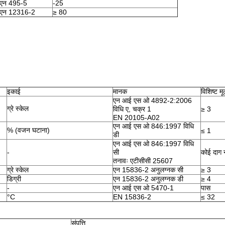
एन 495-5
-25
एन 12316-2
≥ 80
इकाई
मानक
विशिष्ट मू
एन आई एस ओ 4892-2:2006
ग्रे स्केल
विधि ए, चक्र 1
≥ 3
EN 20105-A02
एन आई एस ओ 846:1997 विधि
% (वजन घटाना)
≤ 1
डी
एन आई एस ओ 846:1997 विधि
-
सी
कोई दाग न
तनावः एटीसीसी 25607
ग्रे स्केल
एन 15836-2 अनुलग्नक सी
≥ 3
डिग्री
एन 15836-2 अनुलग्नक डी
≥ 4
-
एन आई एस ओ 5470-1
पास
°C
EN 15836-2
≤ 32
संपत्ति