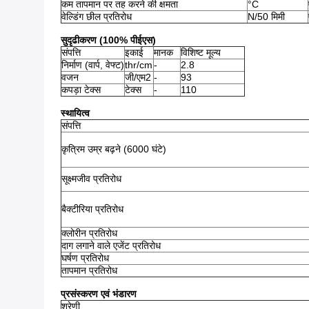
कम तापमान पर तह करने की क्षमता
°C
वेल्डिंग छील प्रतिरोध
N/50 मिमी
सुदृढीकरण (100% पीईएस)
संपत्ति
इकाई
मानक
विशिष्ट मूल्य
निर्माण (वार्प, वेफ्ट)
thr/cm
-
2.8
वजन
जी/एम2
-
93
कपड़ा टेक्स
टेक्स
-
110
स्थायित्व
संपत्ति
कृत्रिम उम्र बढ़ने (6000 घंटे)
सूक्ष्मजीव प्रतिरोध
बैक्टीरिया प्रतिरोध
क्लोरीन प्रतिरोध
दाग लगाने वाले एजेंट प्रतिरोध
घर्षण प्रतिरोध
तापमान प्रतिरोध
प्रसंस्करण एवं भंडारण
श्रेणी