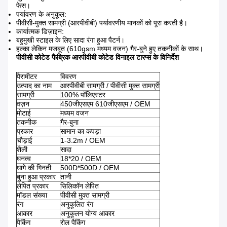
फेस।
पर्यावरण के अनुकूल:
पीवीसी-मुक्त सामग्री (आरपीवीबी) पर्यावरणीय मानकों को पूरा करती है।
कार्यात्मक डिज़ाइन:
बहुमुखी स्टाइल के लिए सादा रंगा हुआ पैटर्न।
हल्का लेकिन मजबूत (610gsm मध्यम वजन) गैर-बुने हुए तकनीकों के साथ।
पीवीसी कोटेड फैब्रिक आरपीवीबी कोटेड विनाइल टारप्स के विनिर्देश
पैरामीटर
विवरण
उत्पाद का नाम
आरपीवीबी सामग्री / पीवीसी मुक्त सामग्री
सामग्री
100% पॉलिएस्टर
वज़न
450जीएसएम 610जीएसएम / OEM
मोटाई
मध्यम वजन
तकनीक
गैर-बुना
प्रकार
सामान का कपड़ा
चौड़ाई
1-3.2m / OEM
शैली
सादा
घनत्व
18*20 / OEM
धागे की गिनती
500D*500D / OEM
बुना हुआ प्रकार
तानी
लेपित प्रकार
सिलिकॉन लेपित
मॉडल संख्या
पीवीसी मुक्त सामग्री
रंग
अनुकूलित रंग
आकार
अनुकूलन योग्य आकार
पैकिंग
रोल पैकिंग