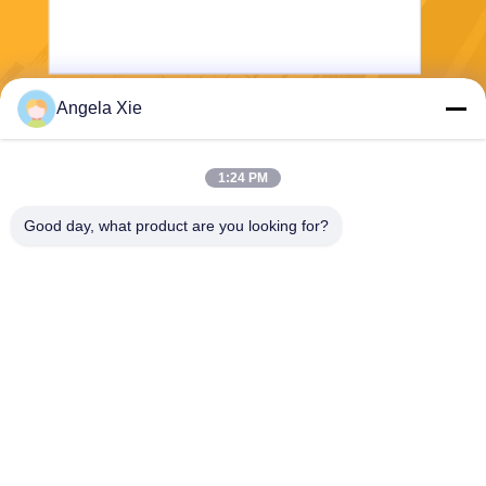
Angela Xie
भेजना
1:24 PM
Good day, what product are you looking for?
Zhejiang Hanlong New Material Co., Ltd.
bill@zjhanlong.cn
86-0573-87636079
न.16 हुआजिन रोड,झोउवांगमियाओ
टाउन,हैनिंग शहर,झेजियांग प्रांत,पी.
आर.चीन