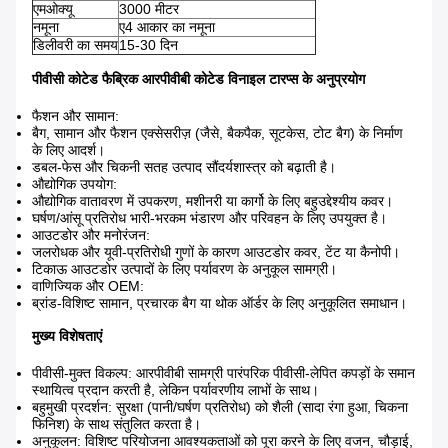
एमओक्यू
3000 मीटर
नमूना
ए4 आकार का नमूना
डिलीवरी का समय
15-30 दिन
पीवीसी कोटेड फैब्रिक आरपीवीबी कोटेड विनाइल टारप्स के अनुप्रयोग
फैशन और सामान:
बैग, सामान और फैशन एक्सेसरीज़ (जैसे, बैकपैक, सूटकेस, टोट बैग) के निर्माण
के लिए आदर्श।
डबल-फेस और चिकनी सतह उत्पाद सौंदर्यशास्त्र को बढ़ाती है।
औद्योगिक उपयोग:
औद्योगिक वातावरण में उपकरण, मशीनरी या कार्गो के लिए बहुउद्देश्यीय कवर।
घर्षण/आंसू प्रतिरोध भारी-भरकम भंडारण और परिवहन के लिए उपयुक्त है।
आउटडोर और मनोरंजन:
जलरोधक और यूवी-प्रतिरोधी गुणों के कारण आउटडोर कवर, टेंट या कैनोपी।
टिकाऊ आउटडोर उत्पादों के लिए पर्यावरण के अनुकूल सामग्री।
वाणिज्यिक और OEM:
ब्रांड-विशिष्ट सामान, प्रचारक बैग या थोक ऑर्डर के लिए अनुकूलित समाधान।
मुख्य विशेषताएं
पीवीसी-मुक्त विकल्प: आरपीवीबी सामग्री पारंपरिक पीवीसी-लेपित कपड़ों के समान
स्थायित्व प्रदान करती है, लेकिन पर्यावरणीय लाभों के साथ।
बहुमुखी प्रदर्शन: सुरक्षा (पानी/घर्षण प्रतिरोध) को शैली (सादा रंगा हुआ, चिकना
फिनिश) के साथ संतुलित करता है।
अनुकूलन: विशिष्ट परियोजना आवश्यकताओं को पूरा करने के लिए वजन, चौड़ाई,