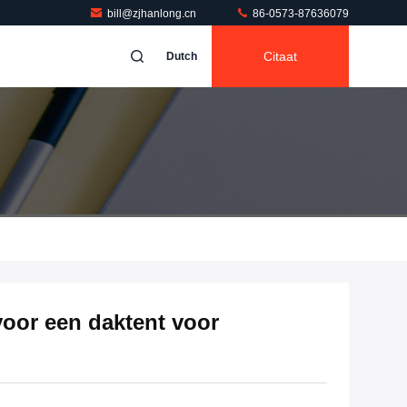
bill@zjhanlong.cn
86-0573-87636079
Citaat
Dutch
oor een daktent voor