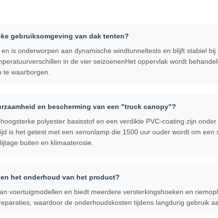
ieke gebruiksomgeving van dak tenten?
s en is onderworpen aan dynamische windtunneltests en blijft stabiel b
eratuurverschillen in de vier seizoenenHet oppervlak wordt behandeld 
n te waarborgen.
uurzaamheid en bescherming van een "truck canopy"?
hoogsterke polyester basisstof en een verdikte PVC-coating zijn onder m
ijd is het getest met een xenonlamp die 1500 uur ouder wordt om een 
lijtage buiten en klimaaterosie.
e en het onderhoud van het product?
an voertuigmodellen en biedt meerdere versterkingshoeken en riemop
reparaties, waardoor de onderhoudskosten tijdens langdurig gebruik aa