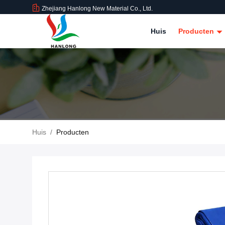
Zhejiang Hanlong New Material Co., Ltd.
Huis
Producten
Huis
/
Producten