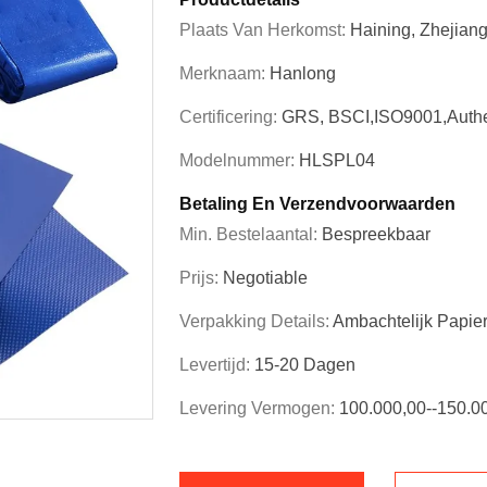
Plaats Van Herkomst:
Haining, Zhejian
Merknaam:
Hanlong
Certificering:
GRS, BSCI,ISO9001,Authe
Modelnummer:
HLSPL04
Betaling En Verzendvoorwaarden
Min. Bestelaantal:
Bespreekbaar
Prijs:
Negotiable
Verpakking Details:
Ambachtelijk Papie
Levertijd:
15-20 Dagen
Levering Vermogen:
100.000,00--150.0