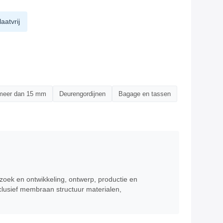
laatvrij
 meer dan 15 mm
Deurengordijnen
Bagage en tassen
oek en ontwikkeling, ontwerp, productie en
clusief membraan structuur materialen,