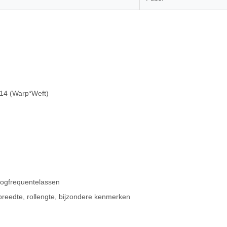
14 (Warp*Weft)
oogfrequentelassen
, breedte, rollengte, bijzondere kenmerken