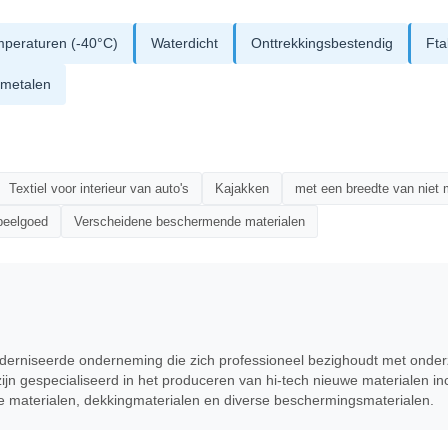
mperaturen (-40°C)
Waterdicht
Onttrekkingsbestendig
Fta
 metalen
Textiel voor interieur van auto's
Kajakken
met een breedte van niet
peelgoed
Verscheidene beschermende materialen
derniseerde onderneming die zich professioneel bezighoudt met onderz
jn gespecialiseerd in het produceren van hi-tech nieuwe materialen in
re materialen, dekkingmaterialen en diverse beschermingsmaterialen.