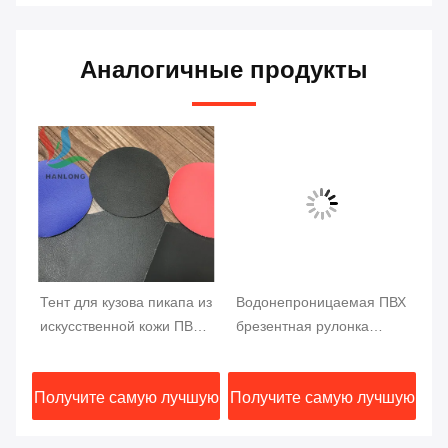
Аналогичные продукты
Тент для кузова пикапа из
Водонепроницаемая ПВХ
В
искусственной кожи ПВХ,
брезентная рулонка
бр
ткань для кузова пикапа
18X18 высокопрочная
те
1000DX1000D 20X20
ПВХ покрытая грузовик
че
шую
Получите самую лучшую
Получите самую лучшую
По
750G
брезентная 610GSM
X 
цену
цену