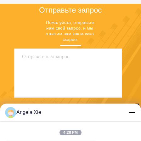
Отправьте запрос
Пожалуйста, отправьте 
нам свой запрос, и мы 
ответим вам как можно 
скорее.
Отправить
Angela Xie
4:28 PM