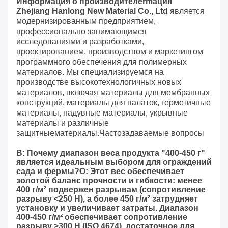
Информация о производителе
rm
ация
Zhejiang Hanlong New Material Co., Lt
d
является
мо
дернизированным предприятием,
профессионально занимающимся
исследованиями и разработками,
проектированием, производством и маркетингом
программного обеспечения для полимерных
материалов. Мы специализируемся на
производстве высокотехнологичных новых
материалов, включая материалы для мембранных
конструкций, материалы для палаток, герметичные
материалы, надувные материалы, укрывные
материалы и различные
защитные
материалы.
Часто
задаваемые вопросы
В: Почему диапазон веса продукта "400-450 г"
является идеальным выбором для ограждений
сада и фермы?
О: Этот вес обеспечивает
золотой баланс прочности и гибкости: менее
400 г/м² подвержен разрывам (сопротивление
разрыву <250 Н), а более 450 г/м² затрудняет
установку и увеличивает затраты. Диапазон
400-450 г/м² обеспечивает сопротивление
разрыву ≥300 Н (ISO 4674), достаточное для