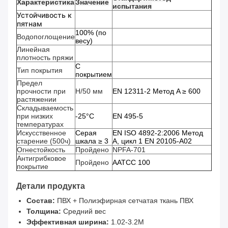
Характеристика
Значение
испытания
Устойчивость к
пятнам
100% (по
Водопоглощение
весу)
Линейная
плотность пряжи
С
Тип покрытия
покрытием
Предел
прочности при
Н/50 мм
EN 12311-2 Метод A ≥ 600
растяжении
Складываемость
при низких
-25°C
EN 495-5
температурах
Искусственное
Серая
EN ISO 4892-2:2006 Метод
старение (500ч)
шкала ≥ 3
A, цикл 1 EN 20105-A02
Огнестойкость
Пройдено
NPFA-701
Антигрибковое
Пройдено
AATCC 100
покрытие
Детали продукта
Состав:
ПВХ +
 Полиэфирная сетчатая ткань
ПВХ
Толщина:
Средний вес
Эффективная ширина:
1.02-3.2M